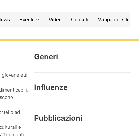
News
Eventi
Video
Contatti
Mappa del sito
Generi
n giovane età
Influenze
dimenticabili,
iscono
ortello ad
Pubblicazioni
ulturali e
ttro nipoti