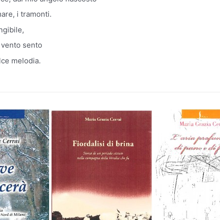
are, i tramonti.
ngibile,
 vento sento
lce melodia.