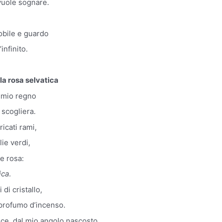
vuole sognare.
bile e guardo
infinito.
lla rosa selvatica
l mio regno
 scogliera.
ricati rami,
lie verdi,
re rosa:
ica
.
di cristallo,
profumo d’incenso.
rice, dal mio angolo nascosto