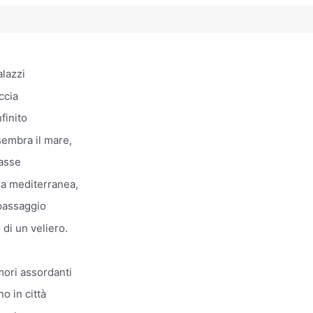
alazzi
ccia
nfinito
 sembra il mare,
asse
a mediterranea,
 passaggio
 di un veliero.
mori assordanti
o in città