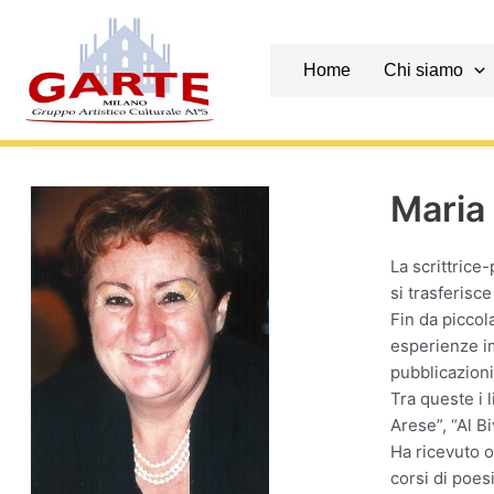
Skip
to
content
Home
Chi siamo
Maria 
La scrittrice
si trasferisc
Fin da piccola
esperienze im
pubblicazioni
Tra queste i l
Arese”, “Al Bi
Ha ricevuto o
corsi di poes