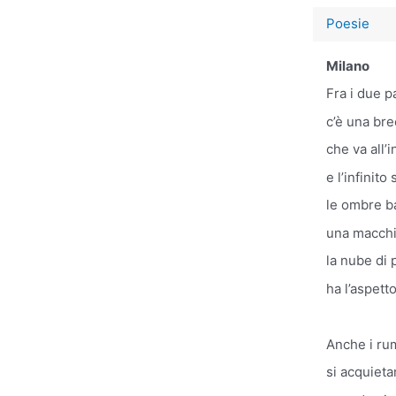
Poesie
Milano
Fra i due p
c’è una bre
che va all’i
e l’infinito
le ombre b
una macchi
la nube di
ha l’aspetto
Anche i ru
si acquietan