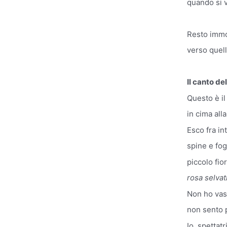
quando si 
Resto immo
verso quell’
Il canto de
Questo è i
in cima alla
Esco fra int
spine e fog
piccolo fio
rosa selvat
Non ho vasi 
non sento 
Io, spettat