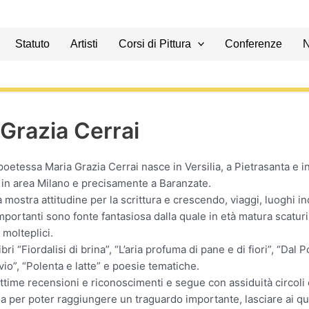
Statuto
Artisti
Corsi di Pittura
Conferenze
Grazia Cerrai
-poetessa Maria Grazia Cerrai nasce in Versilia, a Pietrasanta e i
e in area Milano e precisamente a Baranzate.
 mostra attitudine per la scrittura e crescendo, viaggi, luoghi in
portanti sono fonte fantasiosa dalla quale in età matura scatur
 molteplici.
ibri “Fiordalisi di brina”, “L’aria profuma di pane e di fiori”, “Dal P
vio”, “Polenta e latte” e poesie tematiche.
ttime recensioni e riconoscimenti e segue con assiduità circoli c
ia per poter raggiungere un traguardo importante, lasciare ai qua