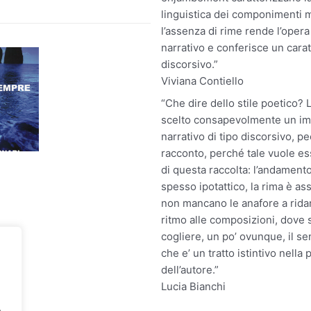
linguistica dei componimenti 
l’assenza di rime rende l’oper
narrativo e conferisce un cara
discorsivo.”
Viviana Contiello
“Che dire dello stile poetico? 
scelto consapevolmente un im
narrativo di tipo discorsivo, pe
racconto, perché tale vuole es
di questa raccolta: l’andamento
spesso ipotattico, la rima è ass
non mancano le anafore a rida
ritmo alle composizioni, dove s
cogliere, un po’ ovunque, il s
che e’ un tratto istintivo nella 
dell’autore.”
Lucia Bianchi
.