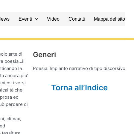
News
Eventi
Video
Contatti
Mappa del sito
Generi
solo arte di
re poesia…il
nticando la
Poesia. Impianto narrativo di tipo discorsivo
ta ancora piu’
tmico: i versi
Torna all’Indice
icalità che
 prosa ed
uò perdere di
ni, climax,
 ed
 tessitura