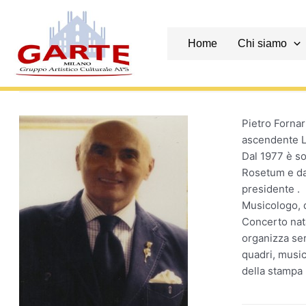
Skip
to
content
Home
Chi siamo
Pietro Fornar
ascendente Le
Dal 1977 è so
Rosetum e dal
presidente .
Musicologo, d
Concerto nata
organizza ser
quadri, music
della stampa