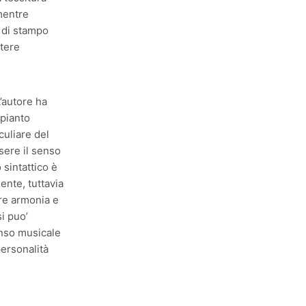
mentre
a di stampo
ttere
L’autore ha
pianto
culiare del
sere il senso
 sintattico è
ente, tuttavia
re armonia e
i puo’
enso musicale
personalità