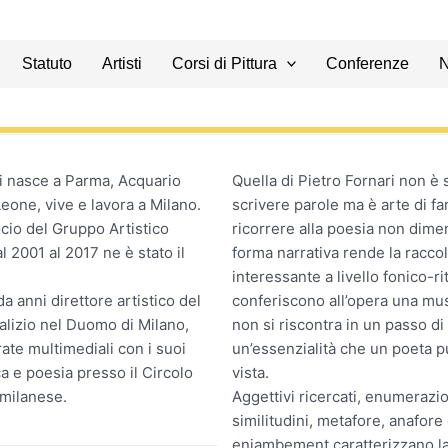
Statuto
Artisti
Corsi di Pittura
Conferenze
i nasce a Parma, Acquario
Quella di Pietro Fornari non è 
one, vive e lavora a Milano.
scrivere parole ma è arte di fa
cio del Gruppo Artistico
ricorrere alla poesia non dime
 2001 al 2017 ne è stato il
forma narrativa rende la raccol
interessante a livello fonico-ri
a anni direttore artistico del
conferiscono all’opera una mus
lizio nel Duomo di Milano,
non si riscontra in un passo di
ate multimediali con i suoi
un’essenzialità che un poeta p
a e poesia presso il Circolo
vista.
 milanese.
Aggettivi ricercati, enumerazio
similitudini, metafore, anafore
enjambement caratterizzano la