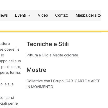
News
Eventi
Video
Contatti
Mappa del sito
Tecniche e Stili
ettere
ue opere, le
 lo
Pittura a Olio e Matite colorate
uppo del suo
po’ di estro,
Mostre
opere; forma,
i
Collettive con i Gruppi GAR-GARTE e ARTE
o la sua
IN MOVIMENTO
 concorsi
iali per le