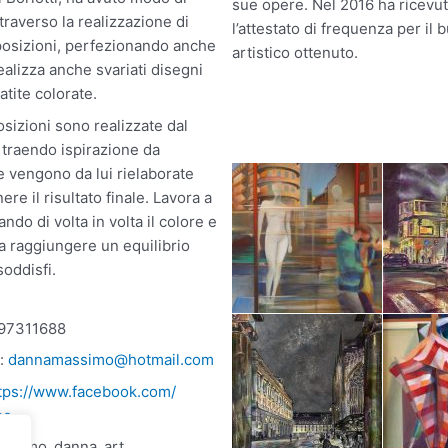
sue opere. Nel 2016 ha ricevu
traverso la realizzazione di
l’attestato di frequenza per il b
osizioni, perfezionando anche
artistico ottenuto.
Realizza anche svariati disegni
atite colorate.
izioni sono realizzate dal
traendo ispirazione da
e vengono da lui rielaborate
ere il risultato finale. Lavora a
ando di volta in volta il colore e
 a raggiungere un equilibrio
soddisfi.
397311688
l:
dannamassimo@hotmail.com
tps://www.facebook.com/
mo
assimo_danna_art