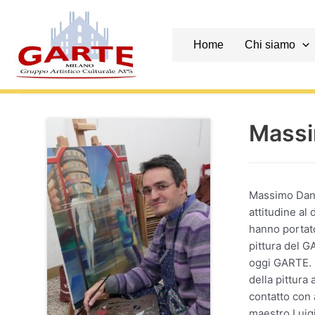
Skip
to
content
Home
Chi siamo
Mass
Massimo Dann
attitudine al 
hanno portato
pittura del G
oggi GARTE. Q
della pittura 
contatto con a
maestro Luigi