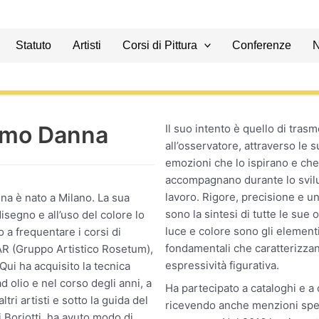
Statuto
Artisti
Corsi di Pittura
Conferenze
imo Danna
Il suo intento è quello di trasm
all’osservatore, attraverso le s
emozioni che lo ispirano e che
accompagnano durante lo svil
lavoro. Rigore, precisione e un 
a è nato a Milano. La sua
sono la sintesi di tutte le sue 
disegno e all’uso del colore lo
luce e colore sono gli element
 a frequentare i corsi di
fondamentali che caratterizzan
AR (Gruppo Artistico Rosetum),
espressività figurativa.
ui ha acquisito la tecnica
ad olio e nel corso degli anni, a
Ha partecipato a cataloghi e a
ltri artisti e sotto la guida del
ricevendo anche menzioni spec
 Boriotti, ha avuto modo di