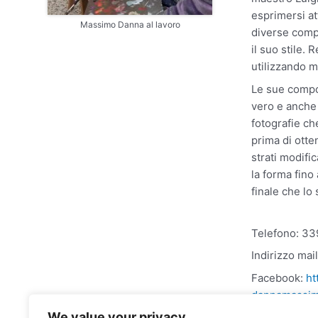
esprimersi at
Massimo Danna al lavoro
diverse comp
il suo stile. 
utilizzando m
Le sue compos
vero e anche 
fotografie ch
prima di otten
strati modific
la forma fino
finale che lo 
Telefono: 3
Indirizzo mai
Facebook:
ht
dannamassi
We value your privacy
Instagram: m