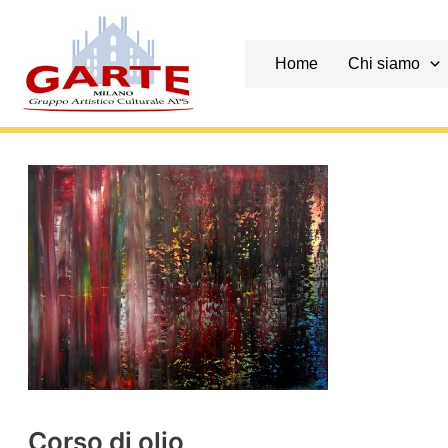
Skip
to
content
Home
Chi siamo
Corso di olio